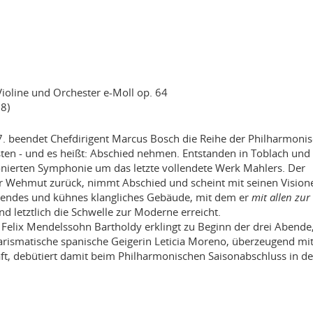
Violine und Orchester e-Moll op. 64
8)
. beendet Chefdirigent Marcus Bosch die Reihe der Philharmoni
ten - und es heißt: Abschied nehmen. Entstanden in Toblach un
ionierten Symphonie um das letzte vollendete Werk Mahlers. Der
ler Wehmut zurück, nimmt Abschied und scheint mit seinen Vision
ckendes und kühnes klangliches Gebäude, mit dem er
mit allen zur
nd letztlich die Schwelle zur Moderne erreicht.
 Felix Mendelssohn Bartholdy erklingt zu Beginn der drei Abende,
arismatische spanische Geigerin Leticia Moreno, überzeugend mi
aft, debütiert damit beim Philharmonischen Saisonabschluss in de