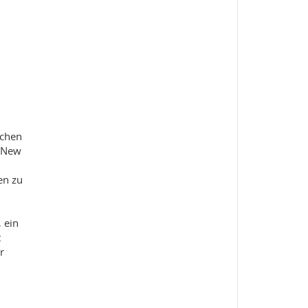
schen
d New
en zu
 ein
t
r