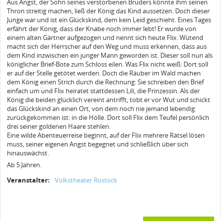
Aus Angst, der Sohn seines verstorbenen Bruders könnte ihm seinen
Thron streitig machen, ließ der König das Kind aussetzen. Doch dieser
Junge war und ist ein Glückskind, dem kein Leid geschieht. Eines Tages
erfährt der König, dass der Knabe noch immer lebt! Er wurde von
einem alten Gärtner aufgezogen und nennt sich heute Flix. Wütend
macht sich der Herrscher auf den Weg und muss erkennen, dass aus
dem Kind inzwischen ein junger Mann geworden ist. Dieser soll nun als
königlicher Brief-Bote zum Schloss eilen. Was Flix nicht weiß: Dort soll
er auf der Stelle getötet werden. Doch die Räuber im Wald machen
dem König einen Strich durch die Rechnung: Sie schreiben den Brief
einfach um und Flix heiratet stattdessen Lili, die Prinzessin. Als der
König die beiden glücklich vereint antrifft, tobt er vor Wut und schickt
das Glückskind an einen Ort, von dem noch nie jemand lebendig
zurückgekommen ist: in die Hölle. Dort soll Flix dem Teufel persönlich
drei seiner goldenen Haare stehlen.
Eine wilde Abenteuerreise beginnt, auf der Flix mehrere Rätsel lösen
muss, seiner eigenen Angst begegnet und schließlich über sich
hinauswächst.
Ab 5 Jahren.
Veranstalter:
Volkstheater Rostock