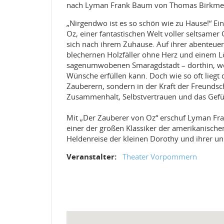
nach Lyman Frank Baum von Thomas Birkme
„Nirgendwo ist es so schön wie zu Hause!“ Ei
Oz, einer fantastischen Welt voller seltsamer
sich nach ihrem Zuhause. Auf ihrer abenteuer
blechernen Holzfäller ohne Herz und einem 
sagenumwobenen Smaragdstadt – dorthin, wo d
Wünsche erfüllen kann. Doch wie so oft liegt
Zauberern, sondern in der Kraft der Freundsc
Zusammenhalt, Selbstvertrauen und das Gefüh
Mit „Der Zauberer von Oz“ erschuf Lyman Fran
einer der großen Klassiker der amerikanischen
Heldenreise der kleinen Dorothy und ihrer u
Veranstalter:
Theater Vorpommern