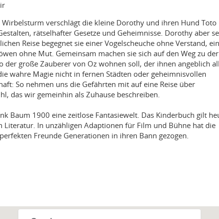
ir
n Wirbelsturm verschlägt die kleine Dorothy und ihren Hund Toto
 Gestalten, rätselhafter Gesetze und Geheimnisse. Dorothy aber s
lichen Reise begegnet sie einer Vogelscheuche ohne Verstand, e
Löwen ohne Mut. Gemeinsam machen sie sich auf den Weg zu der
er große Zauberer von Oz wohnen soll, der ihnen angeblich all
 die wahre Magie nicht in fernen Städten oder geheimnisvollen
haft: So nehmen uns die Gefährten mit auf eine Reise über
l, das wir gemeinhin als Zuhause beschreiben.
k Baum 1900 eine zeitlose Fantasiewelt. Das Kinderbuch gilt heu
 Literatur. In unzähligen Adaptionen für Film und Bühne hat die
nperfekten Freunde Generationen in ihren Bann gezogen.