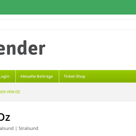
Login
Aktuelle Beiträge
Ticket-Shop
RER VON OZ
Oz
ralsund
| Stralsund