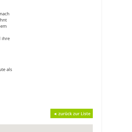
 nach
ehnt
inem
 ihre
te als
◄ zurück zur Liste