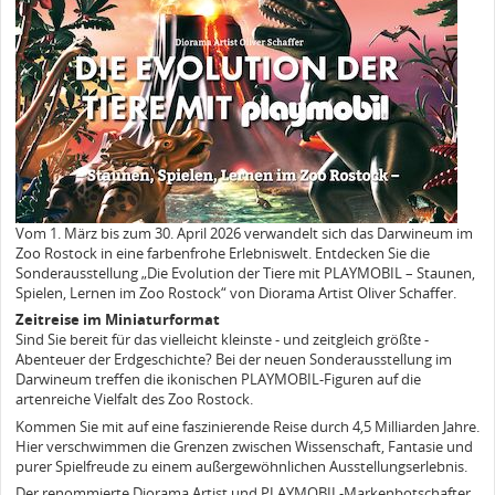
Vom 1. März bis zum 30. April 2026 verwandelt sich das Darwineum im
Zoo Rostock in eine farbenfrohe Erlebniswelt. Entdecken Sie die
Sonderausstellung „Die Evolution der Tiere mit PLAYMOBIL – Staunen,
Spielen, Lernen im Zoo Rostock“ von Diorama Artist Oliver Schaffer.
Zeitreise im Miniaturformat
Sind Sie bereit für das vielleicht kleinste - und zeitgleich größte -
Abenteuer der Erdgeschichte? Bei der neuen Sonderausstellung im
Darwineum treffen die ikonischen PLAYMOBIL-Figuren auf die
artenreiche Vielfalt des Zoo Rostock.
Kommen Sie mit auf eine faszinierende Reise durch 4,5 Milliarden Jahre.
Hier verschwimmen die Grenzen zwischen Wissenschaft, Fantasie und
purer Spielfreude zu einem außergewöhnlichen Ausstellungserlebnis.
Der renommierte Diorama Artist und PLAYMOBIL-Markenbotschafter