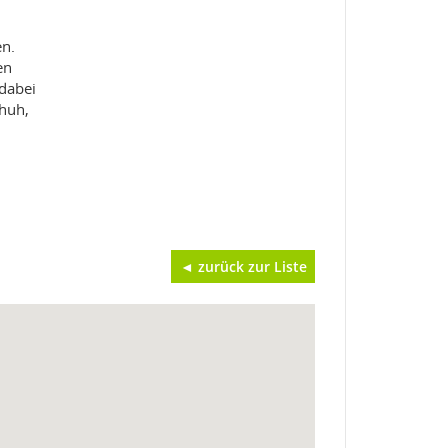
en.
en
 dabei
chuh,
◄ zurück zur Liste