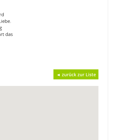
rd
Liebe.
g
rt das
◄ zurück zur Liste