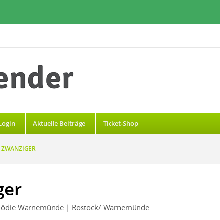
Login
Aktuelle Beiträge
Ticket-Shop
N ZWANZIGER
ger
omödie Warnemünde
| Rostock/ Warnemünde