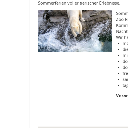
Sommerferien voller tierischer Erlebnisse.
Somme
Zoo Ro
Komme
Nacht
Wir h
mo
di
mi
do
do
fr
sa
tä
Veran