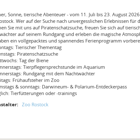
r, Sonne, tierische Abenteuer - vom 11. Juli bis 23. August 20
stock. Wer auf der Suche nach unvergesslichen Erlebnissen für die 
n Sie mit uns auf Piratenschatzsuche, freuen Sie sich auf tieris
wächter auf seinem Rundgang und erleben die magische Atmosphä
aben ein vollgepacktes und spannendes Ferienprogramm vorbereit
ntags: Tierischer Thementag
enstags: Piratenschatzsuche
ttwochs: Tag der Biene
nnerstags: Tierpflegersprechstunde im Aquarium
nnerstags: Rundgang mit dem Nachtwächter
eitags: Frühaufsteher im Zoo
mstags & sonntags: Darwineum- & Polarium-Entdeckerpass
glich: Tierfütterungen oder -trainings
stalter:
Zoo Rostock