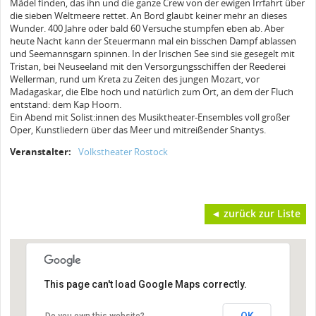
Mädel finden, das ihn und die ganze Crew von der ewigen Irrfahrt über
die sieben Weltmeere rettet. An Bord glaubt keiner mehr an dieses
Wunder. 400 Jahre oder bald 60 Versuche stumpfen eben ab. Aber
heute Nacht kann der Steuermann mal ein bisschen Dampf ablassen
und Seemannsgarn spinnen. In der Irischen See sind sie gesegelt mit
Tristan, bei Neuseeland mit den Versorgungsschiffen der Reederei
Wellerman, rund um Kreta zu Zeiten des jungen Mozart, vor
Madagaskar, die Elbe hoch und natürlich zum Ort, an dem der Fluch
entstand: dem Kap Hoorn.
Ein Abend mit Solist:innen des Musiktheater-Ensembles voll großer
Oper, Kunstliedern über das Meer und mitreißender Shantys.
Veranstalter:
Volkstheater Rostock
◄ zurück zur Liste
This page can't load Google Maps correctly.
OK
Do you own this website?