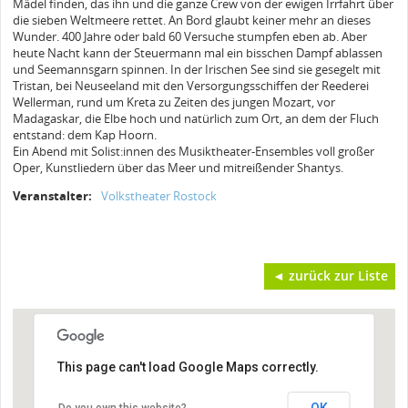
Mädel finden, das ihn und die ganze Crew von der ewigen Irrfahrt über
die sieben Weltmeere rettet. An Bord glaubt keiner mehr an dieses
Wunder. 400 Jahre oder bald 60 Versuche stumpfen eben ab. Aber
heute Nacht kann der Steuermann mal ein bisschen Dampf ablassen
und Seemannsgarn spinnen. In der Irischen See sind sie gesegelt mit
Tristan, bei Neuseeland mit den Versorgungsschiffen der Reederei
Wellerman, rund um Kreta zu Zeiten des jungen Mozart, vor
Madagaskar, die Elbe hoch und natürlich zum Ort, an dem der Fluch
entstand: dem Kap Hoorn.
Ein Abend mit Solist:innen des Musiktheater-Ensembles voll großer
Oper, Kunstliedern über das Meer und mitreißender Shantys.
Veranstalter:
Volkstheater Rostock
◄ zurück zur Liste
This page can't load Google Maps correctly.
OK
Do you own this website?