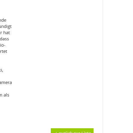
ende
undigt
r hat
 dass
io-
rtet
i,
kamera
m als