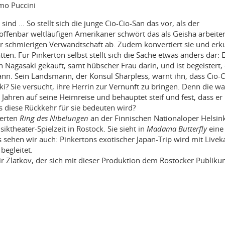
mo Puccini
sind … So stellt sich die junge Cio-Cio-San das vor, als der
n offenbar weltläufigen Amerikaner schwört das als Geisha arbeit
 schmierigen Verwandtschaft ab. Zudem konvertiert sie und erk
en. Für Pinkerton selbst stellt sich die Sache etwas anders dar: E
 Nagasaki gekauft, samt hübscher Frau darin, und ist begeistert,
ann. Sein Landsmann, der Konsul Sharpless, warnt ihn, dass Cio-C
i? Sie versucht, ihre Herrin zur Vernunft zu bringen. Denn die wa
 Jahren auf seine Heimreise und behauptet steif und fest, dass er
 diese Rückkehr für sie bedeuten wird?
ierten
Ring des Nibelungen
an der Finnischen Nationaloper Helsink
ktheater-Spielzeit in Rostock. Sie sieht in
Madama Butterfly
eine
s sehen wir auch: Pinkertons exotischer Japan-Trip wird mit Live
begleitet.
 Zlatkov, der sich mit dieser Produktion dem Rostocker Publiku