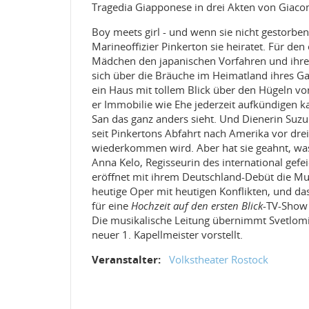
Tragedia Giapponese in drei Akten von Giaco
Boy meets girl - und wenn sie nicht gestorben 
Marineoffizier Pinkerton sie heiratet. Für de
Mädchen den japanischen Vorfahren und ihrer
sich über die Bräuche im Heimatland ihres Gatt
ein Haus mit tollem Blick über den Hügeln von
er Immobilie wie Ehe jederzeit aufkündigen k
San das ganz anders sieht. Und Dienerin Suzuk
seit Pinkertons Abfahrt nach Amerika vor drei
wiederkommen wird. Aber hat sie geahnt, was
Anna Kelo, Regisseurin des international gefe
eröffnet mit ihrem Deutschland-Debüt die Musi
heutige Oper mit heutigen Konflikten, und da
für eine
Hochzeit auf den ersten Blick
-TV-Show 
Die musikalische Leitung übernimmt Svetlomir
neuer 1. Kapellmeister vorstellt.
Veranstalter:
Volkstheater Rostock