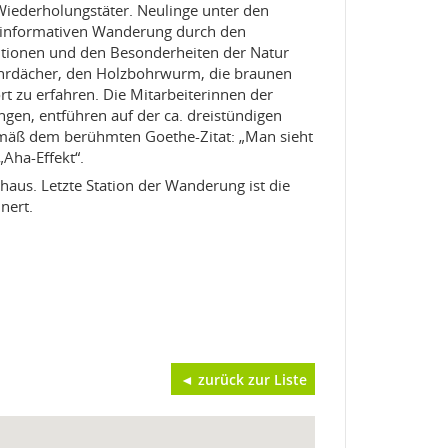
 Wiederholungstäter. Neulinge unter den
er informativen Wanderung durch den
ditionen und den Besonderheiten der Natur
ohrdächer, den Holzbohrwurm, die braunen
t zu erfahren. Die Mitarbeiterinnen der
gen, entführen auf der ca. dreistündigen
 Gemäß dem berühmten Goethe-Zitat: „Man sieht
Aha-Effekt“.
aus. Letzte Station der Wanderung ist die
nnert.
◄ zurück zur Liste