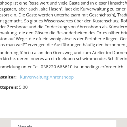
shoop ist eine Reise wert und viele Gäste sind in dieser Hinsicht
bsgästen, aber auch „alte Hasen“, lädt die Kurverwaltung zu ein
bsort ein. Die Gäste werden unterhaltsam mit Geschichte(n), Tra
nt gemacht. So gibt es Wissenswertes über den Küstenschutz, R
 der Zeesboote und die Entdeckung von Ahrenshoop als Künstleror
rwaltung, die den Gästen die Besonderheiten des Ortes näher brin
sion auf Wege, die oft ein wenig abseits der Peripherie liegen.
was man weiß“ erzeugen die Ausführungen häufig den bekannten „
anderung führt u.a. an den Grenzweg und zum Atelier im Dornenh
ferkirche, deren Inneres an ein kieloben schwimmendes Schiff eri
Anmeldung unter Tel. 038220 666610 ist unbedingt erforderlich.
stalter:
Kurverwaltung Ahrenshoop
ittspreis:
5,00