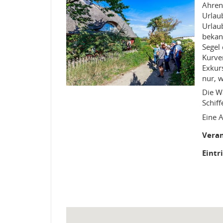
Ahren
Urlau
Urlau
bekan
Segel
Kurve
Exkur
nur, 
Die W
Schif
Eine 
Veran
Eintr