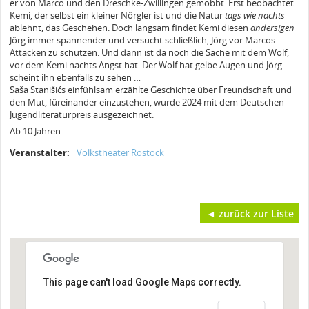
er von Marco und den Dreschke-Zwillingen gemobbt. Erst beobachtet
Kemi, der selbst ein kleiner Nörgler ist und die Natur
tags wie nachts
ablehnt, das Geschehen. Doch langsam findet Kemi diesen
andersigen
Jörg immer spannender und versucht schließlich, Jörg vor Marcos
Attacken zu schützen. Und dann ist da noch die Sache mit dem Wolf,
vor dem Kemi nachts Angst hat. Der Wolf hat gelbe Augen und Jörg
scheint ihn ebenfalls zu sehen …
Saša Stanišićs einfühlsam erzählte Geschichte über Freundschaft und
den Mut, füreinander einzustehen, wurde 2024 mit dem Deutschen
Jugendliteraturpreis ausgezeichnet.
Ab 10 Jahren
Veranstalter:
Volkstheater Rostock
◄ zurück zur Liste
This page can't load Google Maps correctly.